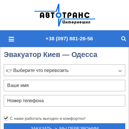
П
о
и
с
+38 (097) 881-26-56
к
п
Эвакуатор Киев — Одесса
о
с
а
👉 Выберите что перевозить
й
т
у
С нами работать выгодно и комфортно!