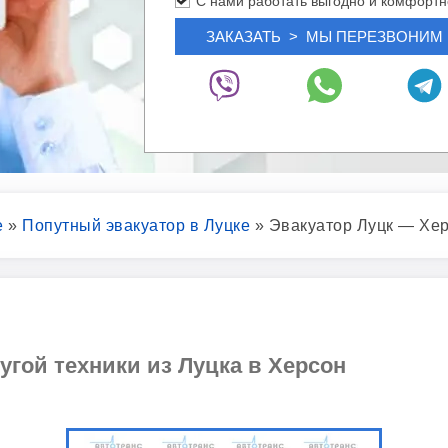
С нами работать выгодно и комфортн
е
»
Попутный эвакуатор в Луцке
»
Эвакуатор Луцк — Хе
угой техники из Луцка в Херсон