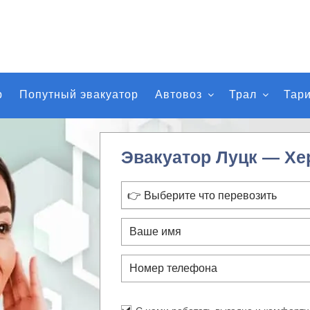
р
Попутный эвакуатор
Автовоз
Трал
Тар
Эвакуатор Луцк — Хе
👉 Выберите что перевозить