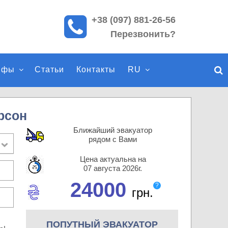
+38 (097) 881-26-56
П
Перезвонить?
о
и
с
ифы
Статьи
Контакты
RU
к
п
о
с
рсон
а
Ближайший эвакуатор
й
рядом с Вами
т
Цена актуальна на
у
07 августа 2026г.
24000
?
грн.
ПОПУТНЫЙ ЭВАКУАТОР