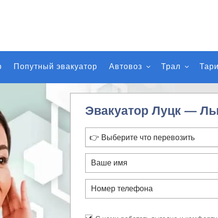
р
Попутный эвакуатор
Автовоз
Трал
Тар
Эвакуатор Луцк — Ль
👉 Выберите что перевозить