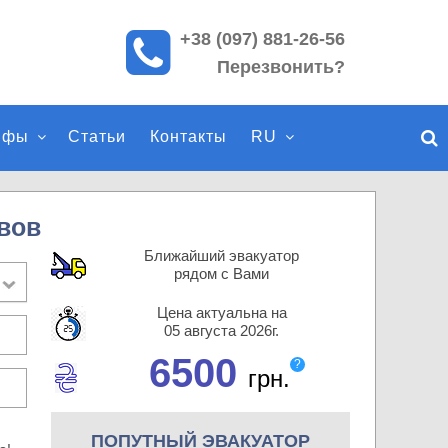
+38 (097) 881-26-56
П
Перезвонить?
о
и
с
ифы
Статьи
Контакты
RU
к
п
о
с
вов
а
Ближайший эвакуатор
й
рядом с Вами
т
Цена актуальна на
у
05 августа 2026г.
6500
?
грн.
ПОПУТНЫЙ ЭВАКУАТОР