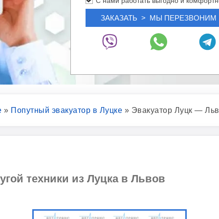
С нами работать выгодно и комфортн
е
»
Попутный эвакуатор в Луцке
»
Эвакуатор Луцк — Ль
угой техники из Луцка в Львов