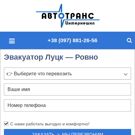
П
о
и
с
+38 (097) 881-26-56
к
п
Эвакуатор Луцк — Ровно
о
с
а
👉 Выберите что перевозить
й
т
у
С нами работать выгодно и комфортно!