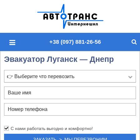
П
о
и
с
+38 (097) 881-26-56
к
п
Эвакуатор Луганск — Днепр
о
с
а
👉 Выберите что перевозить
й
т
у
С нами работать выгодно и комфортно!