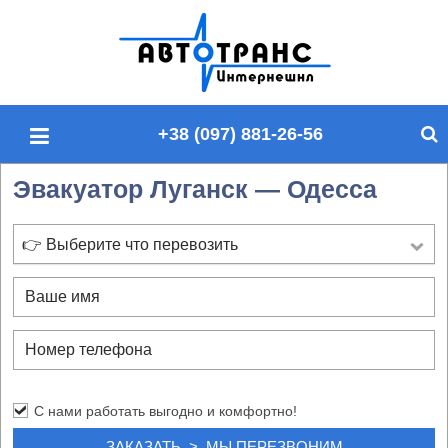
П
о
и
с
+38 (097) 881-26-56
к
п
Эвакуатор Луганск — Одесса
о
с
а
👉 Выберите что перевозить
й
т
у
С нами работать выгодно и комфортно!