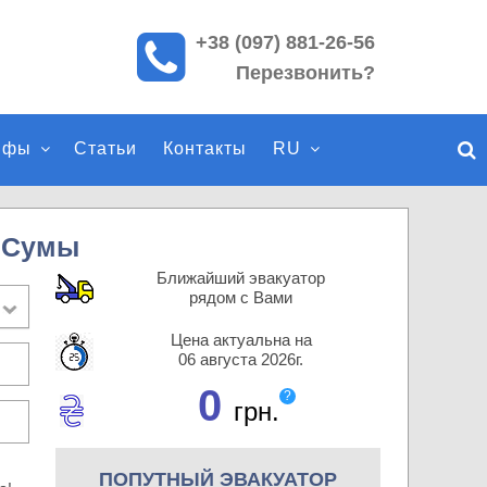
+38 (097) 881-26-56
П
Перезвонить?
о
и
с
ифы
Статьи
Контакты
RU
к
п
о
с
— Сумы
а
Ближайший эвакуатор
й
рядом с Вами
т
Цена актуальна на
у
06 августа 2026г.
0
?
грн.
ПОПУТНЫЙ ЭВАКУАТОР