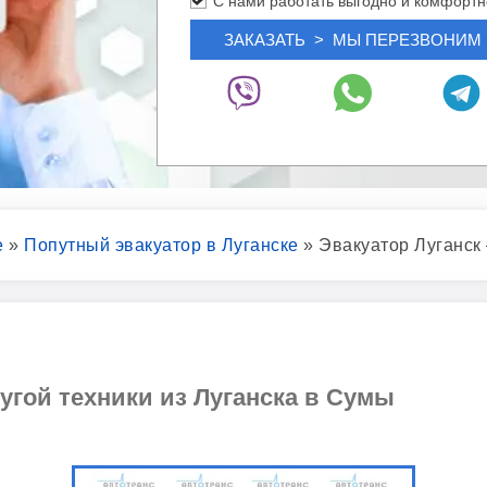
С нами работать выгодно и комфортн
е
»
Попутный эвакуатор в Луганске
»
Эвакуатор Луганс
угой техники из Луганска в Сумы