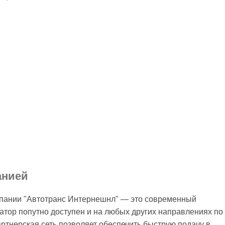
анией
мпании "Автотранс Интернешнл" — это современный
уатор попутно доступен и на любых других направлениях по
ртнерская сеть позволяет обеспечить быструю подачу в