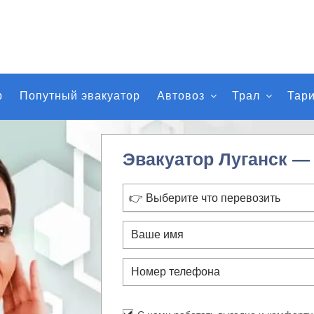
р
Попутный эвакуатор
Автовоз
Трал
Тар
Эвакуатор Луганск 
👉 Выберите что перевозить