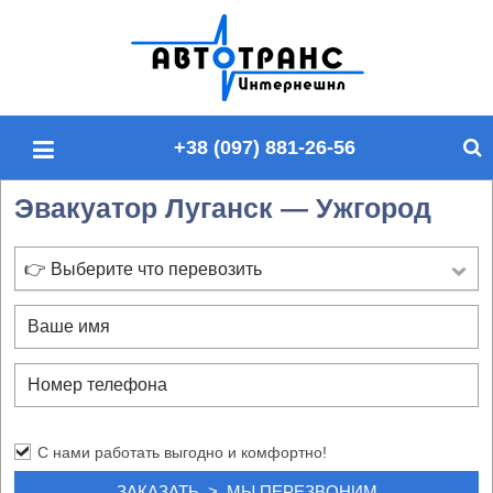
П
о
и
с
+38 (097) 881-26-56
к
п
Эвакуатор Луганск — Ужгород
о
с
а
👉 Выберите что перевозить
й
т
у
С нами работать выгодно и комфортно!