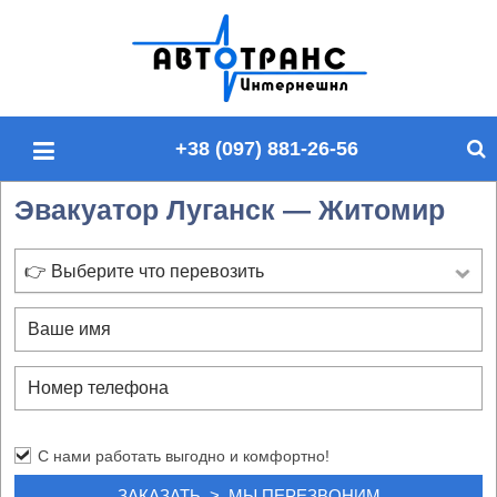
П
о
и
с
+38 (097) 881-26-56
к
п
Эвакуатор Луганск — Житомир
о
с
а
👉 Выберите что перевозить
й
т
у
С нами работать выгодно и комфортно!