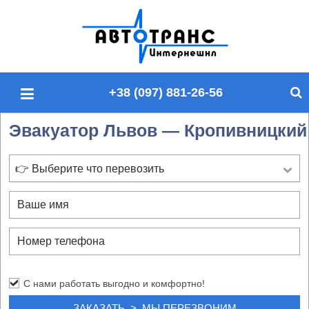
П
о
и
с
+38 (097) 881-26-56
к
п
Эвакуатор Львов — Кропивницкий
о
с
а
👉 Выберите что перевозить
й
т
у
С нами работать выгодно и комфортно!