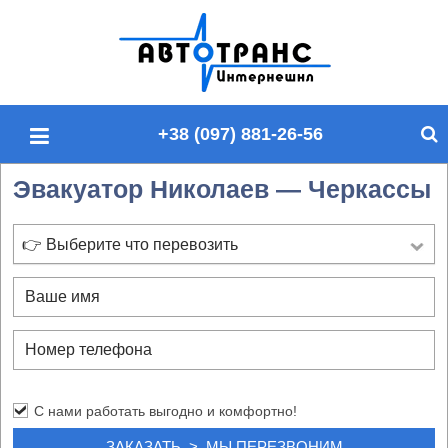
П
о
и
с
+38 (097) 881-26-56
к
п
Эвакуатор Николаев — Черкассы
о
с
а
👉 Выберите что перевозить
й
т
у
С нами работать выгодно и комфортно!