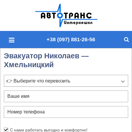
П
о
и
с
+38 (097) 881-26-56
к
п
Эвакуатор Николаев —
о
Хмельницкий
с
а
й
👉 Выберите что перевозить
т
у
С нами работать выгодно и комфортно!