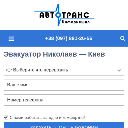
П
о
и
с
+38 (097) 881-26-56
к
п
Эвакуатор Николаев — Киев
о
с
а
👉 Выберите что перевозить
й
т
у
С нами работать выгодно и комфортно!