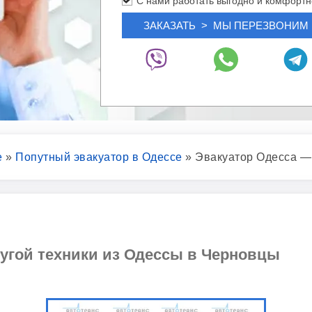
С нами работать выгодно и комфортн
е
»
Попутный эвакуатор в Одессе
»
Эвакуатор Одесса 
ругой техники из Одессы в Черновцы