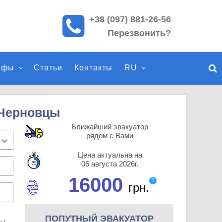
+38 (097) 881-26-56
П
Перезвонить?
о
и
с
ифы
Статьи
Контакты
RU
к
п
о
с
 Черновцы
а
Ближайший эвакуатор
й
рядом с Вами
т
Цена актуальна на
у
06 августа 2026г.
16000
?
грн.
ПОПУТНЫЙ ЭВАКУАТОР