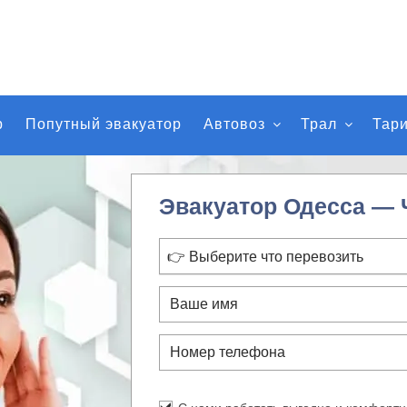
р
Попутный эвакуатор
Автовоз
Трал
Тар
Эвакуатор Одесса —
👉 Выберите что перевозить