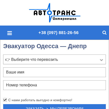
П
о
и
с
+38 (097) 881-26-56
к
п
Эвакуатор Одесса — Днепр
о
с
а
👉 Выберите что перевозить
й
т
у
С нами работать выгодно и комфортно!