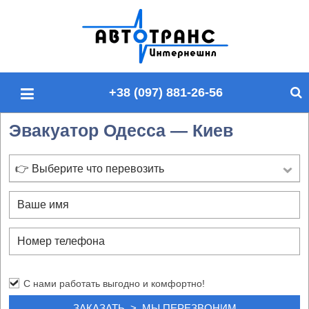
П
о
и
с
+38 (097) 881-26-56
к
п
Эвакуатор Одесса — Киев
о
с
а
👉 Выберите что перевозить
й
т
у
С нами работать выгодно и комфортно!