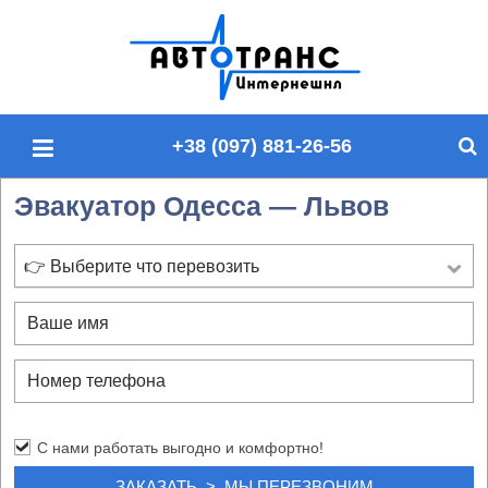
П
о
и
с
+38 (097) 881-26-56
к
п
Эвакуатор Одесса — Львов
о
с
а
👉 Выберите что перевозить
й
т
у
С нами работать выгодно и комфортно!