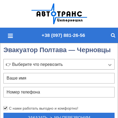
П
о
и
с
+38 (097) 881-26-56
к
п
Эвакуатор Полтава — Черновцы
о
с
а
👉 Выберите что перевозить
й
т
у
С нами работать выгодно и комфортно!