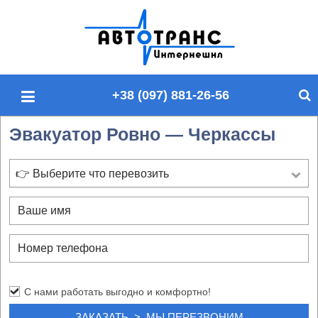
П
о
и
с
+38 (097) 881-26-56
к
п
Эвакуатор Ровно — Черкассы
о
с
а
👉 Выберите что перевозить
й
т
у
С нами работать выгодно и комфортно!