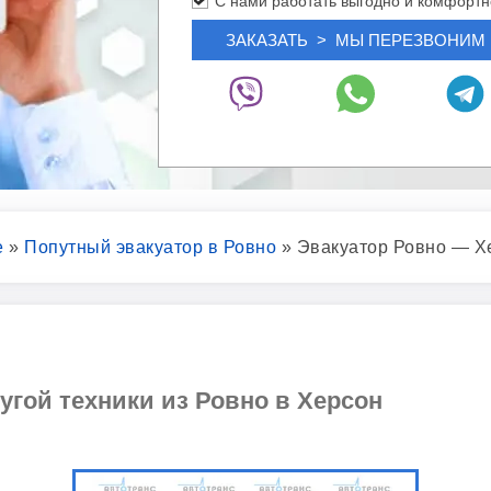
С нами работать выгодно и комфортн
е
»
Попутный эвакуатор в Ровно
»
Эвакуатор Ровно — Х
угой техники из Ровно в Херсон