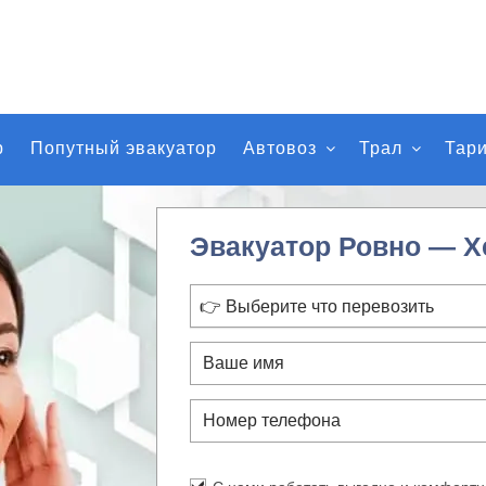
р
Попутный эвакуатор
Автовоз
Трал
Тар
Эвакуатор Ровно — Х
👉 Выберите что перевозить