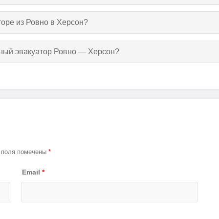
торе из Ровно в Херсон?
тный эвакуатор Ровно — Херсон?
 поля помечены
*
Email
*