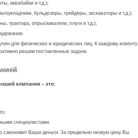
ы, аквабайки и т.д.);
оукладчики, бульдозеры, грейдеры, экскаваторы и т.д.);
, трактора, опрыскиватели, плуги и т.д.);
рудование.
упен для физических и юридических лиц. К каждому клиенту
ративно решим поставленные задачи.
анией
нашей клмпании – это:
то;
тными специалистами.
о сэкономит Ваши деньги. За предельно низкую цену Вы