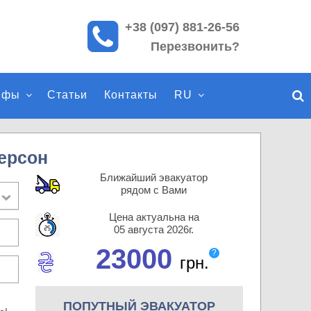
+38 (097) 881-26-56
П
Перезвонить?
о
и
с
ифы
Статьи
Контакты
RU
к
п
о
с
ерсон
а
Ближайший эвакуатор
й
рядом с Вами
т
Цена актуальна на
у
05 августа 2026г.
23000
?
грн.
ПОПУТНЫЙ ЭВАКУАТОР