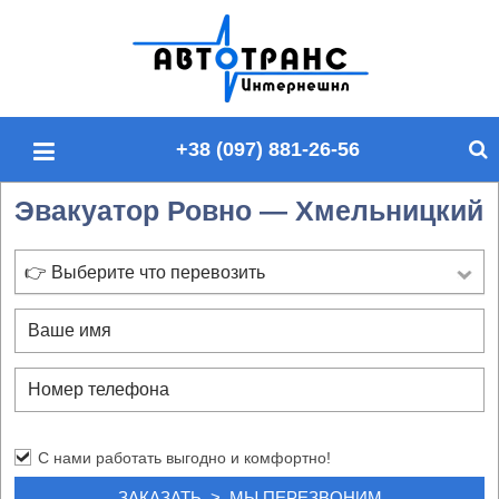
П
о
и
с
+38 (097) 881-26-56
к
п
Эвакуатор Ровно — Хмельницкий
о
с
а
👉 Выберите что перевозить
й
т
у
С нами работать выгодно и комфортно!