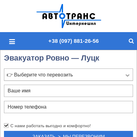
П
о
и
с
+38 (097) 881-26-56
к
п
Эвакуатор Ровно — Луцк
о
с
а
👉 Выберите что перевозить
й
т
у
С нами работать выгодно и комфортно!