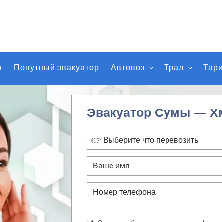
р
Попутный эвакуатор
Автовоз
Трал
Тар
Эвакуатор Сумы — Х
👉 Выберите что перевозить