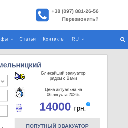
+38 (097) 881-26-56
П
Перезвонить?
о
и
с
ифы
Статьи
Контакты
RU
к
п
о
с
мельницкий
а
Ближайший эвакуатор
й
рядом с Вами
т
Цена актуальна на
у
06 августа 2026г.
14000
?
грн.
ПОПУТНЫЙ ЭВАКУАТОР