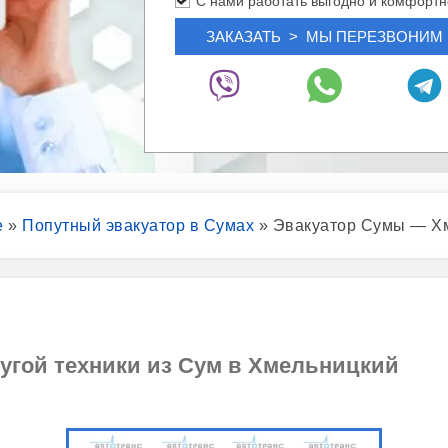
С нами работать выгодно и комфортн
е
»
Попутный эвакуатор в Сумах
»
Эвакуатор Сумы — Х
ругой техники из Сум в Хмельницкий