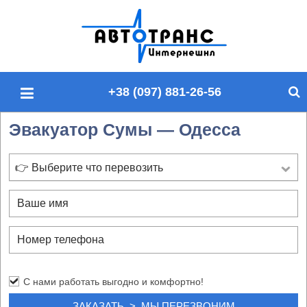
П
о
и
с
+38 (097) 881-26-56
к
п
Эвакуатор Сумы — Одесса
о
с
а
👉 Выберите что перевозить
й
т
у
С нами работать выгодно и комфортно!