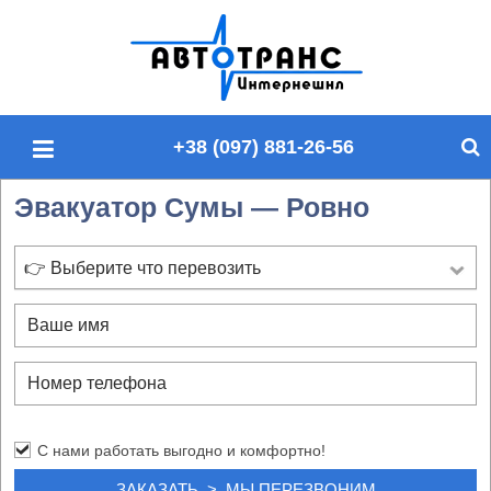
П
о
и
с
+38 (097) 881-26-56
к
п
Эвакуатор Сумы — Ровно
о
с
а
👉 Выберите что перевозить
й
т
у
С нами работать выгодно и комфортно!