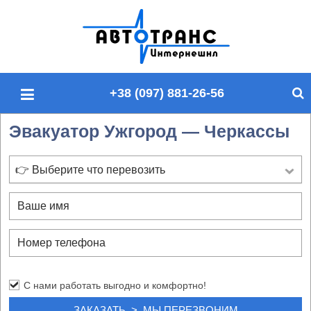
П
о
и
с
+38 (097) 881-26-56
к
п
Эвакуатор Ужгород — Черкассы
о
с
а
👉 Выберите что перевозить
й
т
у
С нами работать выгодно и комфортно!