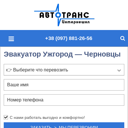
П
о
и
с
+38 (097) 881-26-56
к
п
Эвакуатор Ужгород — Черновцы
о
с
а
👉 Выберите что перевозить
й
т
у
С нами работать выгодно и комфортно!