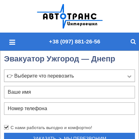
П
о
и
с
+38 (097) 881-26-56
к
п
Эвакуатор Ужгород — Днепр
о
с
а
👉 Выберите что перевозить
й
т
у
С нами работать выгодно и комфортно!