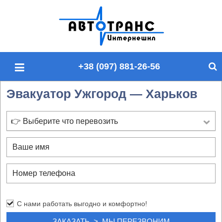
П
о
и
с
+38 (097) 881-26-56
к
п
Эвакуатор Ужгород — Харьков
о
с
а
👉 Выберите что перевозить
й
т
у
С нами работать выгодно и комфортно!