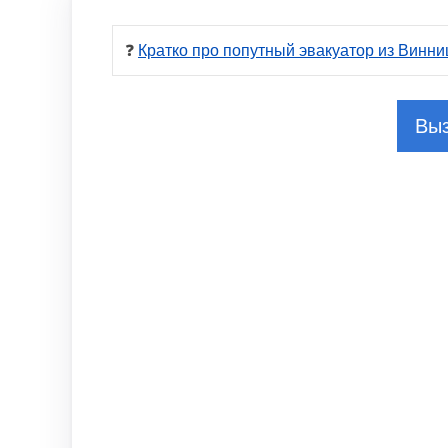
❓ 
Кратко про попутный эвакуатор из Винни
Выз