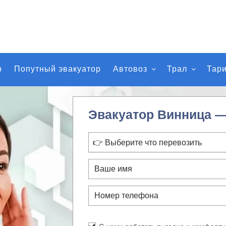
р
Попутный эвакуатор
Автовоз
Трал
Тар
Эвакуатор Винница —
👉 Выберите что перевозить