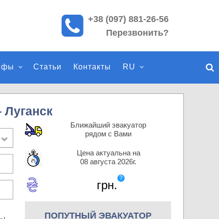
+38 (097) 881-26-56
П
Перезвонить?
о
и
с
ифы
Статьи
Контакты
RU
к
п
о
с
 Луганск
а
Ближайший эвакуатор
й
рядом с Вами
т
Цена актуальна на
у
08 августа 2026г.
?
грн.
ПОПУТНЫЙ ЭВАКУАТОР