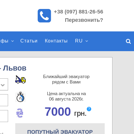
+38 (097) 881-26-56
П
Перезвонить?
о
и
с
ифы
Статьи
Контакты
RU
к
п
о
с
— Львов
а
Ближайший эвакуатор
й
рядом с Вами
т
Цена актуальна на
у
06 августа 2026г.
7000
?
грн.
ПОПУТНЫЙ ЭВАКУАТОР