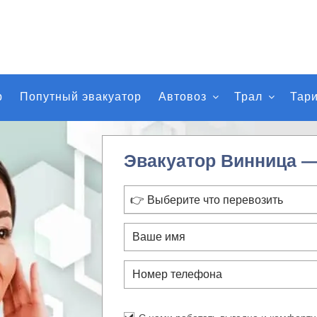
р
Попутный эвакуатор
Автовоз
Трал
Тар
Эвакуатор Винница 
👉 Выберите что перевозить