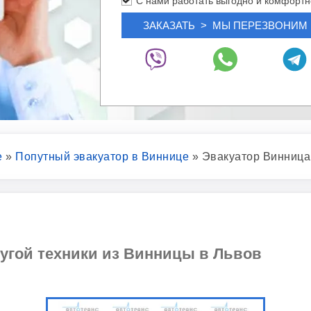
С нами работать выгодно и комфортн
е
»
Попутный эвакуатор в Виннице
»
Эвакуатор Винница
ругой техники из Винницы в Львов