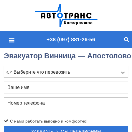
П
о
и
с
+38 (097) 881-26-56
к
п
Эвакуатор Винница — Апостолово
о
с
а
👉 Выберите что перевозить
й
т
у
С нами работать выгодно и комфортно!