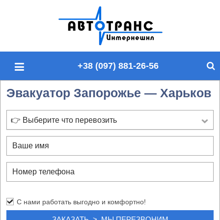
П
о
и
с
+38 (097) 881-26-56
к
п
Эвакуатор Запорожье — Харьков
о
с
а
👉 Выберите что перевозить
й
т
у
С нами работать выгодно и комфортно!