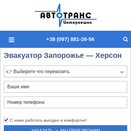
П
о
и
с
+38 (097) 881-26-56
к
п
Эвакуатор Запорожье — Херсон
о
с
а
👉 Выберите что перевозить
й
т
у
С нами работать выгодно и комфортно!