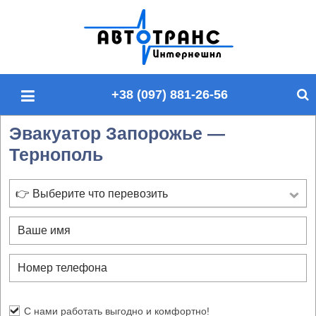
П
о
и
с
+38 (097) 881-26-56
к
п
Эвакуатор Запорожье —
о
Тернополь
с
а
й
👉 Выберите что перевозить
т
у
С нами работать выгодно и комфортно!