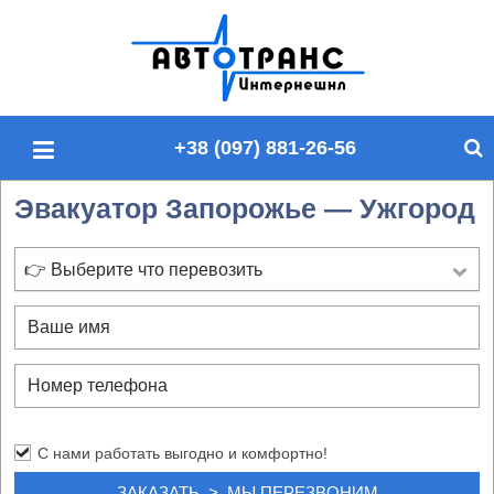
П
о
и
с
+38 (097) 881-26-56
к
п
Эвакуатор Запорожье — Ужгород
о
с
а
👉 Выберите что перевозить
й
т
у
С нами работать выгодно и комфортно!