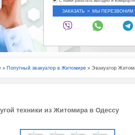
С нами работать выгодно и комфортн
е
»
Попутный эвакуатор в Житомире
»
Эвакуатор Житом
угой техники из Житомира в Одессу