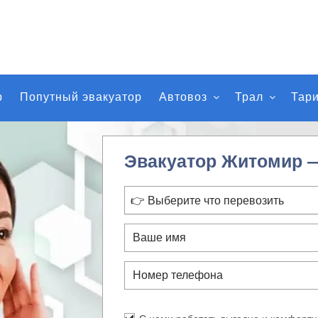
р
Попутный эвакуатор
Автовоз
Трал
Тар
Эвакуатор Житомир 
👉 Выберите что перевозить