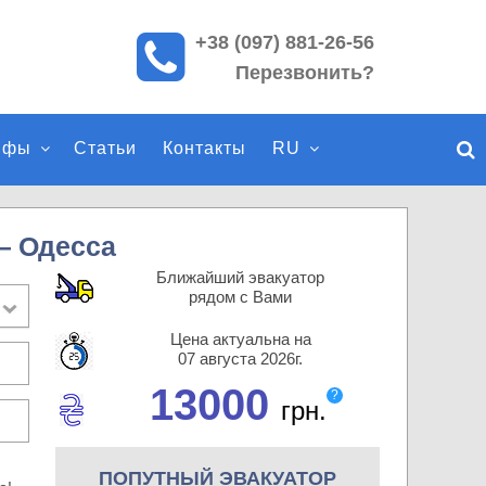
+38 (097) 881-26-56
П
Перезвонить?
о
и
с
ифы
Статьи
Контакты
RU
к
п
о
с
— Одесса
а
Ближайший эвакуатор
й
рядом с Вами
т
Цена актуальна на
у
07 августа 2026г.
13000
?
грн.
ПОПУТНЫЙ ЭВАКУАТОР