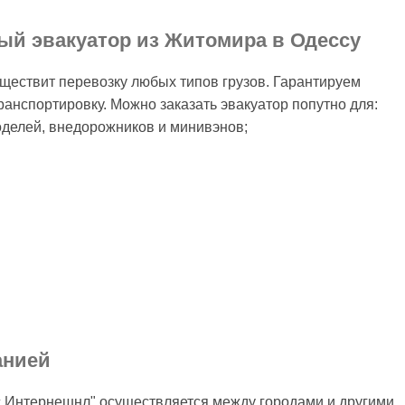
ный эвакуатор из Житомира в Одессу
ествит перевозку любых типов грузов. Гарантируем
транспортировку. Можно заказать эвакуатор попутно для:
оделей, внедорожников и минивэнов;
анией
с Интернешнл" осуществляется между городами и другими