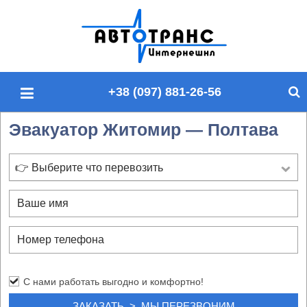
П
о
и
с
+38 (097) 881-26-56
к
п
Эвакуатор Житомир — Полтава
о
с
а
👉 Выберите что перевозить
й
т
у
С нами работать выгодно и комфортно!