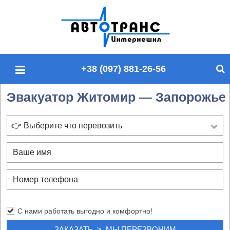
П
о
и
с
+38 (097) 881-26-56
к
п
Эвакуатор Житомир — Запорожье
о
с
а
👉 Выберите что перевозить
й
т
у
С нами работать выгодно и комфортно!