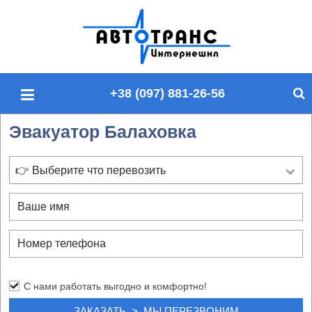
П
о
и
с
+38 (097) 881-26-56
к
п
Эвакуатор Балаховка
о
с
а
👉 Выберите что перевозить
й
т
у
С нами работать выгодно и комфортно!