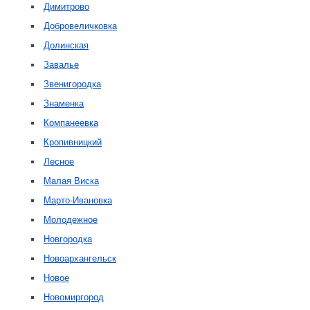
Димитрово
Добровеличковка
Долинская
Завалье
Звенигородка
Знаменка
Компанеевка
Кропивницкий
Лесное
Малая Виска
Марто-Ивановка
Молодежное
Новгородка
Новоархангельск
Новое
Новомиргород