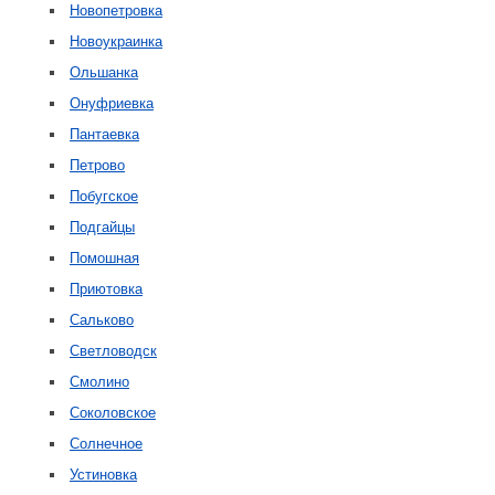
Новопетровка
Новоукраинка
Ольшанка
Онуфриевка
Пантаевка
Петрово
Побугское
Подгайцы
Помошная
Приютовка
Сальково
Светловодск
Смолино
Соколовское
Солнечное
Устиновка