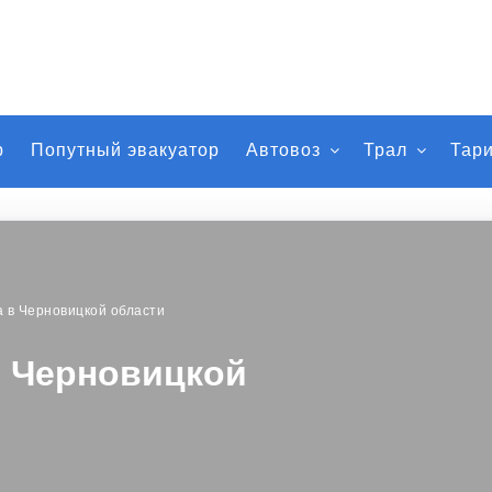
р
Попутный эвакуатор
Автовоз
Трал
Тар
а в Черновицкой области
в Черновицкой