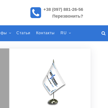
+38 (097) 881-26-56
П
Перезвонить?
о
и
с
ифы
Статьи
Контакты
RU
к
п
о
с
а
й
т
у