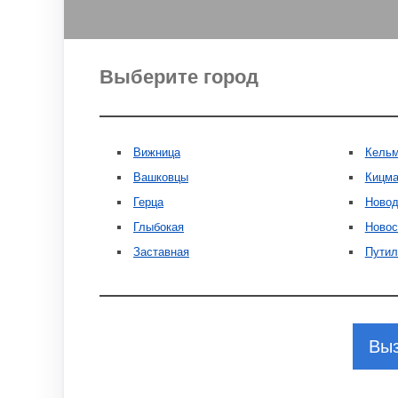
Выберите город
Вижница
Кель
Вашковцы
Кицма
Герца
Новод
Глыбокая
Новос
Заставная
Путил
Выз