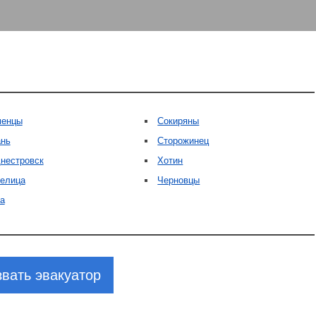
менцы
Сокиряны
нь
Сторожинец
нестровск
Хотин
елица
Черновцы
а
вать эвакуатор