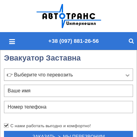
П
о
и
с
+38 (097) 881-26-56
к
п
Эвакуатор Заставна
о
с
а
👉 Выберите что перевозить
й
т
у
С нами работать выгодно и комфортно!