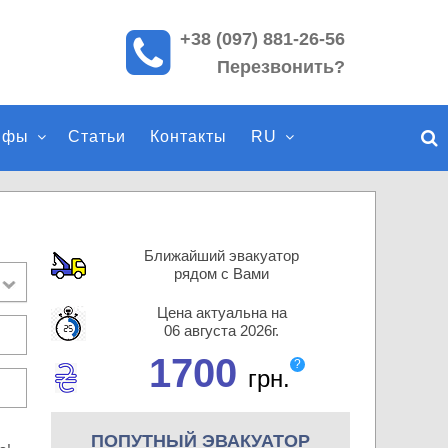
+38 (097) 881-26-56
П
Перезвонить?
о
и
с
ифы
Статьи
Контакты
RU
к
п
о
с
а
Ближайший эвакуатор
й
рядом с Вами
т
Цена актуальна на
у
06 августа 2026г.
1700
?
грн.
ПОПУТНЫЙ ЭВАКУАТОР