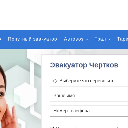
р
Попутный эвакуатор
Автовоз
Трал
Тар
Эвакуатор Чертков
👉 Выберите что перевозить