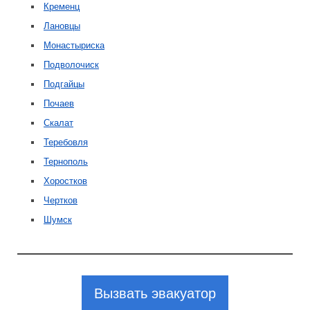
Кременц
Лановцы
Монастыриска
Подволочиск
Подгайцы
Почаев
Скалат
Теребовля
Тернополь
Хоростков
Чертков
Шумск
Вызвать эвакуатор