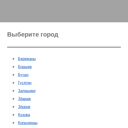
Выберите город
Бережаны
Борщев
Бучач
Гусятин
Залещики
Збараж
Зборов
Козова
Копычинцы