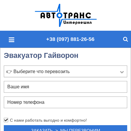
П
о
и
с
+38 (097) 881-26-56
к
п
Эвакуатор Гайворон
о
с
а
👉 Выберите что перевозить
й
т
у
С нами работать выгодно и комфортно!