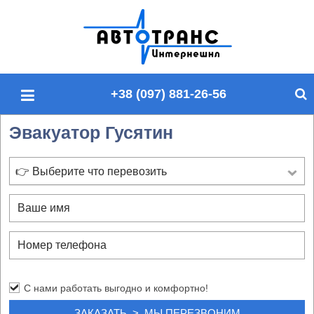
П
о
и
с
+38 (097) 881-26-56
к
п
Эвакуатор Гусятин
о
с
а
👉 Выберите что перевозить
й
т
у
С нами работать выгодно и комфортно!