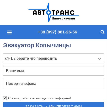
П
о
и
с
+38 (097) 881-26-56
к
п
Эвакуатор Копычинцы
о
с
а
👉 Выберите что перевозить
й
т
у
С нами работать выгодно и комфортно!