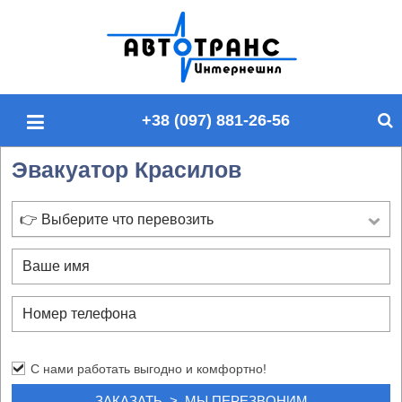
П
о
и
с
+38 (097) 881-26-56
к
п
Эвакуатор Красилов
о
с
а
👉 Выберите что перевозить
й
т
у
С нами работать выгодно и комфортно!