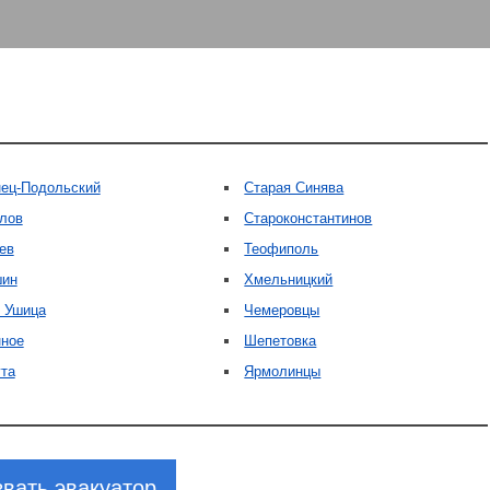
ец-Подольский
Старая Синява
лов
Староконстантинов
ев
Теофиполь
шин
Хмельницкий
 Ушица
Чемеровцы
ное
Шепетовка
та
Ярмолинцы
вать эвакуатор