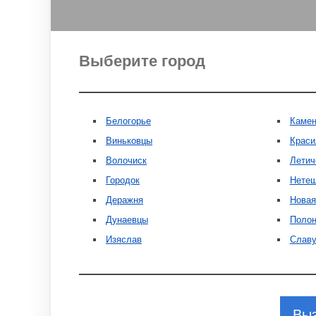
Выберите город
Белогорье
Камен
Виньковцы
Краси
Волочиск
Летич
Городок
Нете
Деражня
Новая
Дунаевцы
Полон
Изяслав
Славу
Выз