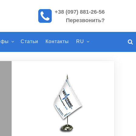
+38 (097) 881-26-56
П
Перезвонить?
о
и
с
ифы
Статьи
Контакты
RU
к
п
о
с
а
й
т
у