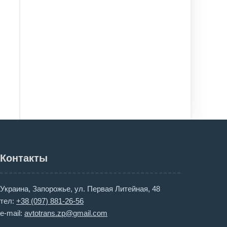
Контакты
Украина, Запорожье, ул. Первая Литейная, 48
тел:
+38 (097) 881-26-56
e-mail:
avtotrans.zp@gmail.com