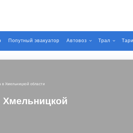
р
Попутный эвакуатор
Автовоз
Трал
Тар
а в Хмельницкой области
в Хмельницкой